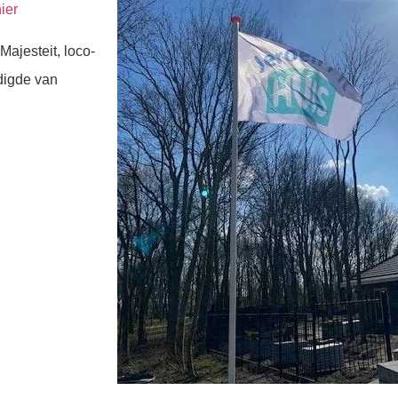
hier
ajesteit, loco-
digde van