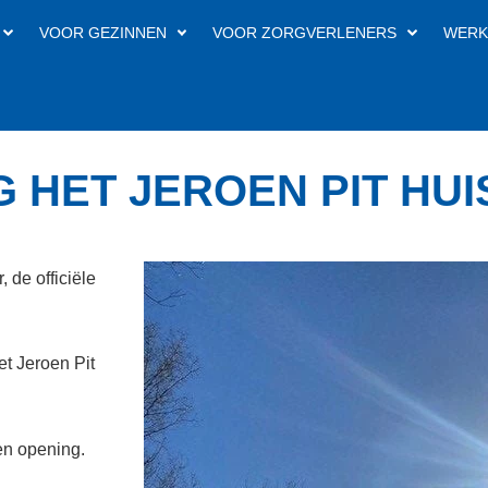
VOOR GEZINNEN
VOOR ZORGVERLENERS
WERK
 HET JEROEN PIT HUI
 de officiële
t Jeroen Pit
ten opening.