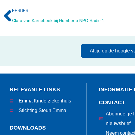
EERDER
Clara van Karnebeek bij Humberto NPO Radio 1
Altijd op de hoogte 
RELEVANTE LINKS
INFORMATIE 
Emma Kinderziekenhuis
CONTACT
Stichting Steun Emma
Abonneer je h
nieuwsbrief
DOWNLOADS
Neem contact