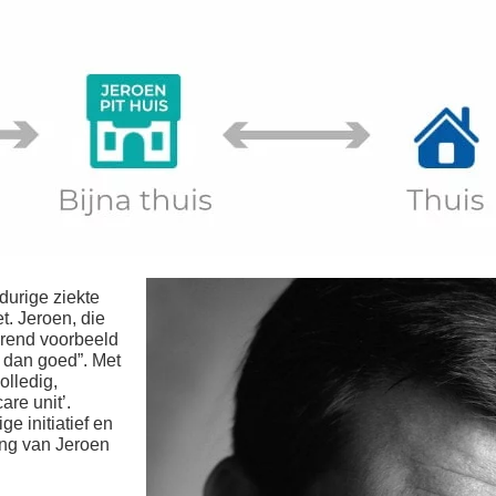
durige ziekte
t. Jeroen, die
rerend voorbeeld
et dan goed”. Met
olledig,
are unit’.
e initiatief en
ang van Jeroen