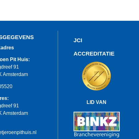
SGEGEVENS
JCI
adres
ACCREDITATIE
oen Pit Huis:
dreef 91
K Amsterdam
05520
res:
LID VAN
dreef 91
K Amsterdam
tjeroenpithuis.nl