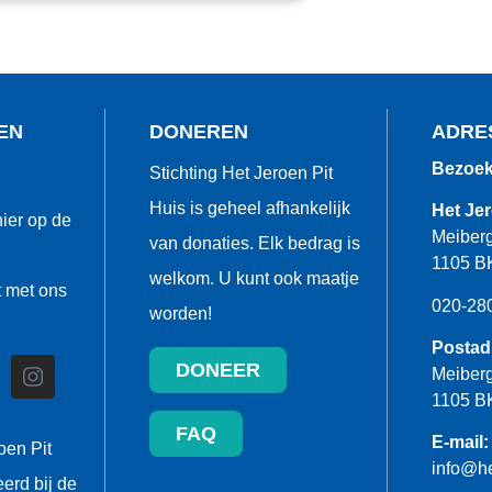
EN
DONEREN
ADRE
Bezoek
Stichting Het Jeroen Pit
Huis is geheel afhankelijk
Het Jer
ier op de
Meiberg
van donaties. Elk bedrag is
1105 B
welkom. U kunt ook maatje
 met ons
020-28
worden!
Postad
DONEER
Meiberg
1105 B
FAQ
E-mail:
oen Pit
info@he
eerd bij de