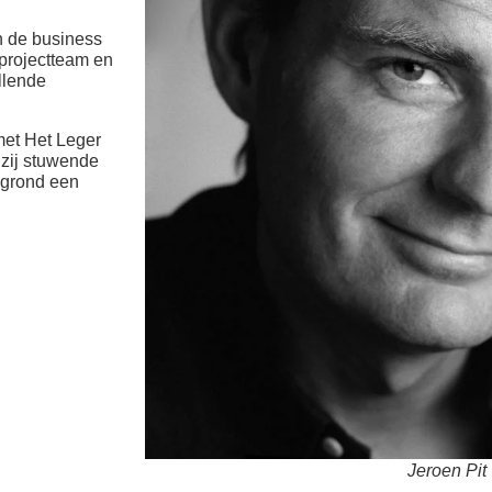
n de business
 projectteam en
llende
et Het Leger
 zij stuwende
 grond een
Jeroen Pit