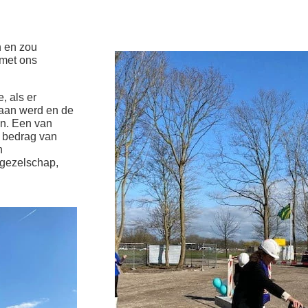
n en zou
 met ons
, als er
daan werd en de
n. Een van
e bedrag van
n
 gezelschap,