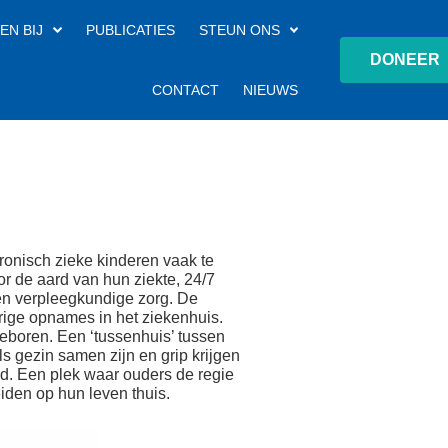
EN BIJ
PUBLICATIES
STEUN ONS
DONEER
CONTACT
NIEUWS
hronisch zieke kinderen vaak te
or de aard van hun ziekte, 24/7
en verpleegkundige zorg. De
urige opnames in het ziekenhuis.
 geboren. Een ‘tussenhuis’ tussen
als gezin samen zijn en grip krijgen
nd. Een plek waar ouders de regie
iden op hun leven thuis.