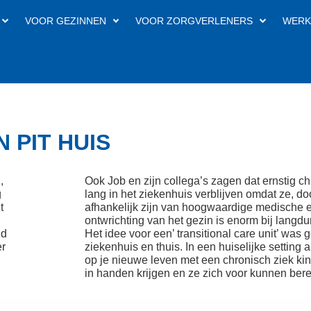
VOOR GEZINNEN
VOOR ZORGVERLENERS
WERK
 PIT HUIS
,
Ook Job en zijn collega’s zagen dat ernstig c
g
lang in het ziekenhuis verblijven omdat ze, do
t
afhankelijk zijn van hoogwaardige medische 
ontwrichting van het gezin is enorm bij langd
nd
Het idee voor een’ transitional care unit’ was
er
ziekenhuis en thuis. In een huiselijke setting 
op je nieuwe leven met een chronisch ziek ki
in handen krijgen en ze zich voor kunnen bere