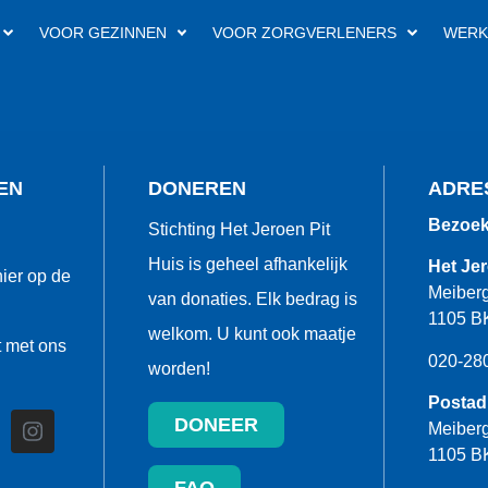
VOOR GEZINNEN
VOOR ZORGVERLENERS
WERK
EN
DONEREN
ADRE
Bezoek
Stichting Het Jeroen Pit
Huis is geheel afhankelijk
Het Jer
ier op de
Meiberg
van donaties. Elk bedrag is
1105 B
welkom. U kunt ook maatje
 met ons
020-28
worden!
Postad
DONEER
Meiberg
1105 B