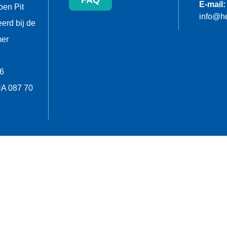
FAQ
E-mail:
oen Pit
info@he
eerd bij de
er
6
A 087 70