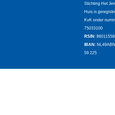
Stichting Het Jer
Huis is geregistr
KvK onder numm
75033100
RSIN:
86011558
IBAN:
NL49ABN
59 225