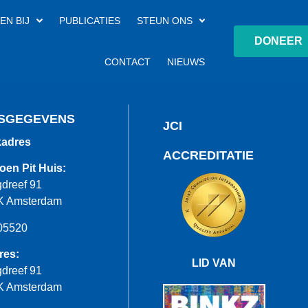
EN BIJ
PUBLICATIES
STEUN ONS
DONEER
CONTACT
NIEUWS
SGEGEVENS
JCI
adres
ACCREDITATIE
oen Pit Huis:
dreef 91
K Amsterdam
05520
res:
LID VAN
dreef 91
K Amsterdam